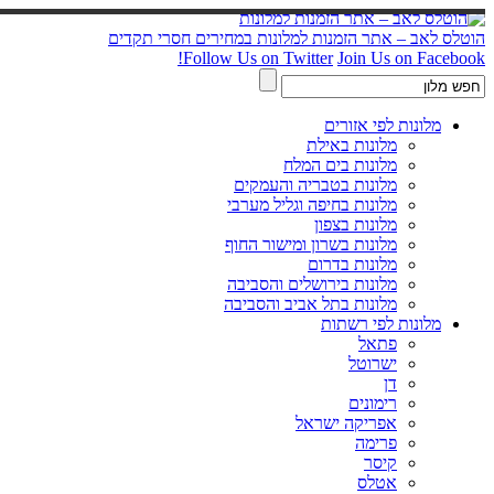
הוטלס לאב – אתר הזמנות למלונות במחירים חסרי תקדים
Follow Us on Twitter
Join Us on Facebook!
מלונות לפי אזורים
מלונות באילת
מלונות בים המלח
מלונות בטבריה והעמקים
מלונות בחיפה וגליל מערבי
מלונות בצפון
מלונות בשרון ומישור החוף
מלונות בדרום
מלונות בירושלים והסביבה
מלונות בתל אביב והסביבה
מלונות לפי רשתות
פתאל
ישרוטל
דן
רימונים
אפריקה ישראל
פרימה
קיסר
אטלס