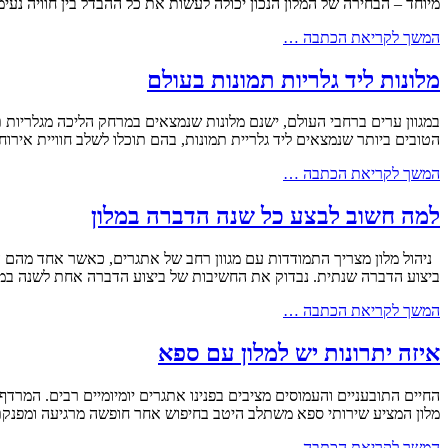
מיוחד – הבחירה של המלון הנכון יכולה לעשות את כל ההבדל בין חוויה נעימה
המשך לקריאת הכתבה …
מלונות ליד גלריות תמונות בעולם
במגוון ערים ברחבי העולם, ישנם מלונות שנמצאים במרחק הליכה מגלריות תמ
הטובים ביותר שנמצאים ליד גלריית תמונות, בהם תוכלו לשלב חוויית אירוח יוקרתית עם ביקור באתרים
המשך לקריאת הכתבה …
למה חשוב לבצע כל שנה הדברה במלון
ניהול מלון מצריך התמודדות עם מגוון רחב של אתגרים, כאשר אחד מהם הו
ביצוע הדברה שנתית. נבדוק את החשיבות של ביצוע הדברה אחת לשנה במ
המשך לקריאת הכתבה …
איזה יתרונות יש למלון עם ספא
החיים התובעניים והעמוסים מציבים בפנינו אתגרים יומיומיים רבים. המרד
מלון המציע שירותי ספא משתלב היטב בחיפוש אחר חופשה מרגיעה ומפנקת, 
המשך לקריאת הכתבה …