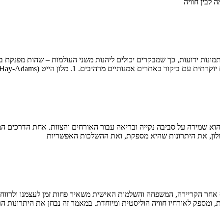
 לבין חוויה
ונות ידועות, כך שמבקרים יכולים ליהנות משני העולמות – שהות מפנקת במלו
 אמנותיים מרהיבים. 1. מלון הייט (The Hay-Adams) – וושינגטון
א שמירה על סביבה נקייה ובריאה עבור האורחים והצוות. אחת הדרכים המר
לון, את היתרונות שהיא מספקת, ואת ההשלכות האפשריות
ף אחר הקריירה, המשפחה והשלמות האישית משאיר פחות זמן לעצמנו ולרווחת
ומספק לאורחיו חוויה הוליסטית ומיוחדת. במאמר זה נבחן את היתרונות ה