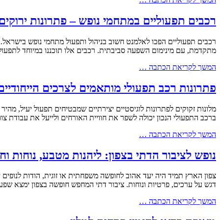
רכבים תפעוליים במתחמי נופש – פתרונות ירוקים
רכבים תפעוליים הפכו לאלמנט חשוב בניהול ותפעול מתחמי נופש בישראל. 
מתקדמת, עם מינימום השפעה סביבתית. רכבים אלו תוכננו במיוחד לתפעול 
המשך לקריאת הכתבה …
פתרונות רכב תפעולי מותאמים לצרכים הייחודיים
מלונות זקוקים לפתרונות לוגיסטיים יצירתיים שמבטיחים תפעול יעיל, מהיר
ברכב התפעולי הנכון יכולה לשפר את חוויית האורחים ולייעל את עבודת צ
המשך לקריאת הכתבה …
נופש לציבור הדתי בצפון: ליהנות מטבע, נוחות וח
צפון הארץ תמיד היה יעד אהוב לחופשה משפחתית או זוגית, הודות לנופים י
דגש על ערכים, פרטיות ונוחות. ציבור דתי המחפש חופשה בצפון ימצא שפע
המשך לקריאת הכתבה …