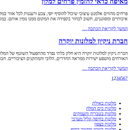
מאיפה כדאי להזמין פרחים למלון
פרחים מהווים אלמנט עיצובי שיכול להוסיף יופי, צבע ורעננות לכל אזור במל
איכותיים ומסוגננים, חשוב לבחור בקפידה את המקום ממנו נזמין אותם. ב
המשך לקריאת הכתבה …
חברת ניקיון למלונות יוקרה
חברת ניקיון למלונות יוקרה היא חלק בלתי נפרד מהתפעול השוטף של המלון
האורחים מושפע ישירות ממראה החדרים, הלובי והמתקנים הציבוריים. חברות
המשך לקריאת הכתבה …
1
2
3
4
5
6
7
מלונות באילת
מלונות בים המלח
מלונות בטבריה והעמקים
מלונות בחיפה וגליל מערבי
מלונות בצפון
מלונות בשרון ומישור החוף