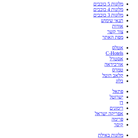
מלונות 5 כוכבים
מלונות 4 כוכבים
מלונות 3 כוכבים
תנאי שימוש
אודות
צור קשר
מפת האתר
אטלס
C-Hotels
אסטרל
אורכידאה
טמרס
קלאב הוטל
בלוג
פתאל
ישרוטל
דן
רימונים
אפריקה ישראל
פרימה
קיסר
מלונות באילת