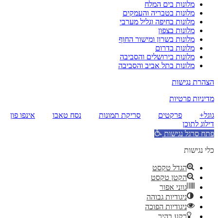
מלונות בים המלח
מלונות בטבריה והעמקים
מלונות בחיפה וגליל מערבי
מלונות בצפון
מלונות בשרון ומישור החוף
מלונות בדרום
מלונות בירושלים והסביבה
מלונות בתל אביב והסביבה
הצהרת נגישות
מדיניות פרטיות
גוגל+
פרקטים
סריקת תמונות
נסח טאבו
אינפו פון
דילוג לתוכן
פתח סרגל נגישות
כלי נגישות
הגדל טקסט
הקטן טקסט
גווני אפור
ניגודיות גבוהה
ניגודיות הפוכה
רקע בהיר