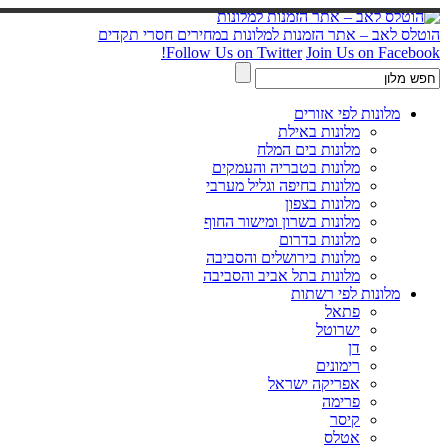
הוטלס לאב – אתר הזמנות למלונות במחירים חסרי תקדים
Follow Us on Twitter
Join Us on Facebook!
מלונות לפי אזורים
מלונות באילת
מלונות בים המלח
מלונות בטבריה והעמקים
מלונות בחיפה וגליל מערבי
מלונות בצפון
מלונות בשרון ומישור החוף
מלונות בדרום
מלונות בירושלים והסביבה
מלונות בתל אביב והסביבה
מלונות לפי רשתות
פתאל
ישרוטל
דן
רימונים
אפריקה ישראל
פרימה
קיסר
אטלס