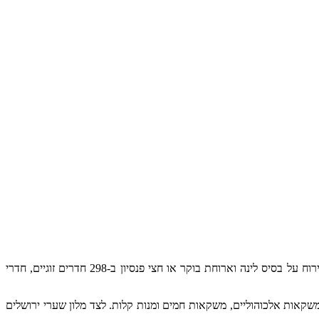
מלון שערי ירושלים ממוקם בכניסה לעיר ירושלים, סמוך לגשר המיתרים, בנייני האומה ומוזיאון ישראל. המלון הוא מלון מרווח בן 10 קומות שמציע אירוח על בסיס לינה וארוחת בוקר או חצי פנסיון ב-298 חדרים זוגיים, חדרי
שקאות אלכוהוליים, משקאות חמים ומנות קלות. לצד מלון שערי ירושלים