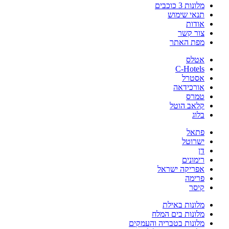
מלונות 3 כוכבים
תנאי שימוש
אודות
צור קשר
מפת האתר
אטלס
C-Hotels
אסטרל
אורכידאה
טמרס
קלאב הוטל
בלוג
פתאל
ישרוטל
דן
רימונים
אפריקה ישראל
פרימה
קיסר
מלונות באילת
מלונות בים המלח
מלונות בטבריה והעמקים