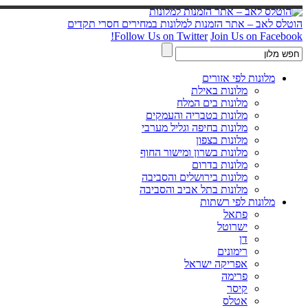
הוטלס לאב – אתר הזמנות למלונות במחירים חסרי תקדים
Follow Us on Twitter
Join Us on Facebook!
מלונות לפי אזורים
מלונות באילת
מלונות בים המלח
מלונות בטבריה והעמקים
מלונות בחיפה וגליל מערבי
מלונות בצפון
מלונות בשרון ומישור החוף
מלונות בדרום
מלונות בירושלים והסביבה
מלונות בתל אביב והסביבה
מלונות לפי רשתות
פתאל
ישרוטל
דן
רימונים
אפריקה ישראל
פרימה
קיסר
אטלס