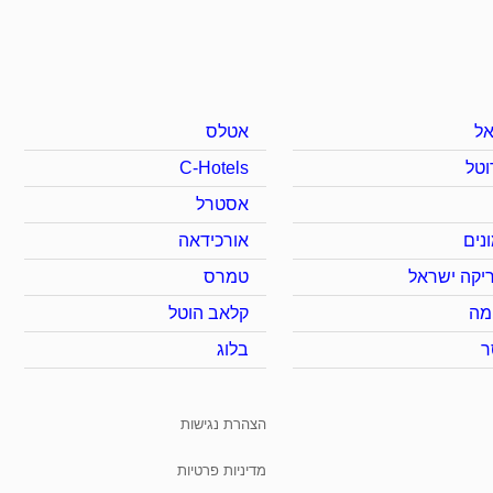
ל
אטלס
וטל
C-Hotels
אסטרל
נים
אורכידאה
יקה ישראל
טמרס
מה
קלאב הוטל
ר
בלוג
הצהרת נגישות
מדיניות פרטיות