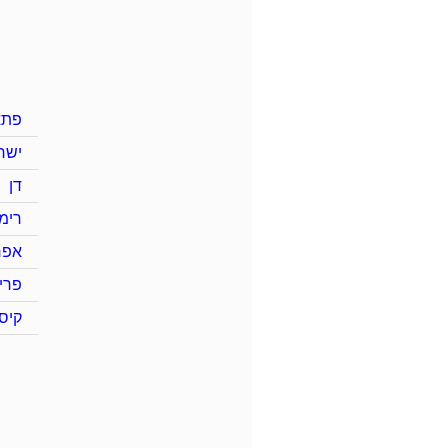
פתא
ישר
דן
רימו
אפר
פרי
קיס