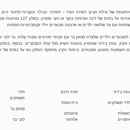
עופה של אילת וקרוב למרכז העיר – למרכזי הבילוי והקניות ולחופי הים. 
אילת שופץ לאחרונה וכיום הוא מציע אירוח על בסיס של לינה וארוחת בוקר או חצי פ
 למבוגרים וילדים שלצדה סנאק בר עם מבחר חטיפים ומנות קלות, בר לובי מ
 הקיץ, צוות בידור שמופיע בעונות השיא מול קהל המבקרים. בנוסף, במלון
ם השפעות ממגוון מטבחים. בימות הקיץ מתפקד המלון גם על בסיס של פנ
וות בידור
חניה חינם
חדר
משחקים
דר משחקים
בית כנסת
סנאק בר
שאלת
אינטרנט
ופניים
אלחוטי
לובי בר