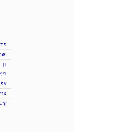
פתא
ישר
דן
רימו
אפר
פרי
קיס