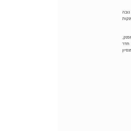
נובה
נסיון. במלון 127 סוויטות מפנקות
פנק,
 חדר
סיון