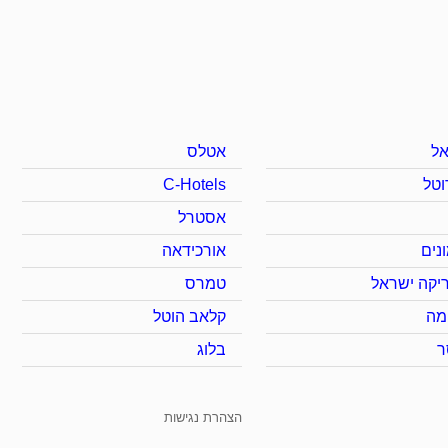
ל
אטלס
וטל
C-Hotels
אסטרל
נים
אורכידאה
יקה ישראל
טמרס
מה
קלאב הוטל
ר
בלוג
הצהרת נגישות