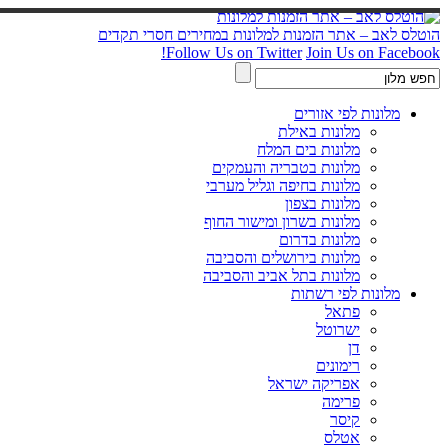
הוטלס לאב – אתר הזמנות למלונות במחירים חסרי תקדים
Follow Us on Twitter
Join Us on Facebook!
מלונות לפי אזורים
מלונות באילת
מלונות בים המלח
מלונות בטבריה והעמקים
מלונות בחיפה וגליל מערבי
מלונות בצפון
מלונות בשרון ומישור החוף
מלונות בדרום
מלונות בירושלים והסביבה
מלונות בתל אביב והסביבה
מלונות לפי רשתות
פתאל
ישרוטל
דן
רימונים
אפריקה ישראל
פרימה
קיסר
אטלס