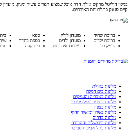
במלון הוליטל מרקש אילת חדר אוכל שמציע תפריט עשיר ומגוון, מועדון ליל
קיים סנאק בר לרווחת האורחים.
בריכת שחיה
מועדון לילה
ספא
בית 
בריכת ילדים
מועדון ילדים
כספת בחדר
שירו
סנייק בר
עמדות אינטרנט
בית קפה
חניה
מלונות באילת
מלונות בים המלח
מלונות בטבריה והעמקים
מלונות בחיפה וגליל מערבי
מלונות בצפון
מלונות בשרון ומישור החוף
מלונות בדרום
מלונות בירושלים והסביבה
מלונות בתל אביב והסביבה