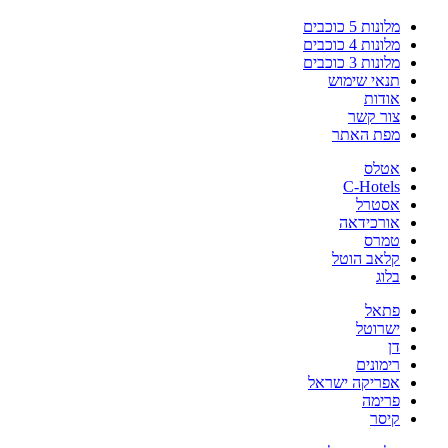
מלונות 5 כוכבים
מלונות 4 כוכבים
מלונות 3 כוכבים
תנאי שימוש
אודות
צור קשר
מפת האתר
אטלס
C-Hotels
אסטרל
אורכידאה
טמרס
קלאב הוטל
בלוג
פתאל
ישרוטל
דן
רימונים
אפריקה ישראל
פרימה
קיסר