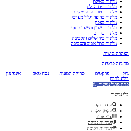
מלונות באילת
מלונות בים המלח
מלונות בטבריה והעמקים
מלונות בחיפה וגליל מערבי
מלונות בצפון
מלונות בשרון ומישור החוף
מלונות בדרום
מלונות בירושלים והסביבה
מלונות בתל אביב והסביבה
הצהרת נגישות
מדיניות פרטיות
גוגל+
פרקטים
סריקת תמונות
נסח טאבו
אינפו פון
דילוג לתוכן
פתח סרגל נגישות
כלי נגישות
הגדל טקסט
הקטן טקסט
גווני אפור
ניגודיות גבוהה
ניגודיות הפוכה