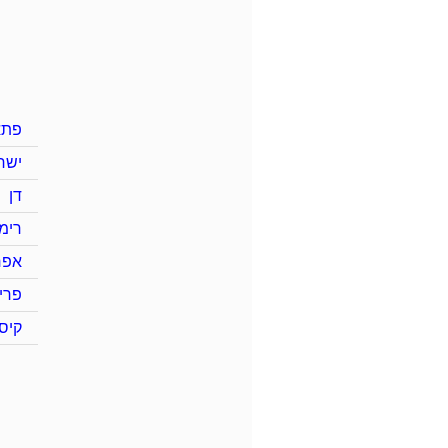
פתא
ישר
דן
רימו
אפר
פרי
קיס