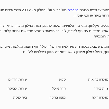
חצאות על שפת הכנרת
בטבריה
מול הרי הגולן. המלון מציע 200 חדרי א
וחת בוקר או חצי פנסיון.
לים מקלחון, מיני בר, טלוויזיה, מיטה לתינוק ועוד. במלון מועדון בריאות – 
אוכל מרכזיים עם נוף לכנרת, לובי בר מפואר שמציע משקאות ומנות קלות, ב
 ורומנטית.
המים שמציע כניסה חופשית לאורחי המלון וכולל חוף רחצה, מגלשות מים, בר
ף, פועל במלון מועדון גיאלנד שמציע מגוון פעילויות לילדים.
מועדון בריאות
ספא
שירות חדרים
צוות בידור
חדר אוכל
שירותי כביסה
מועדון לילה
מזנון בריכה
בית כנסת