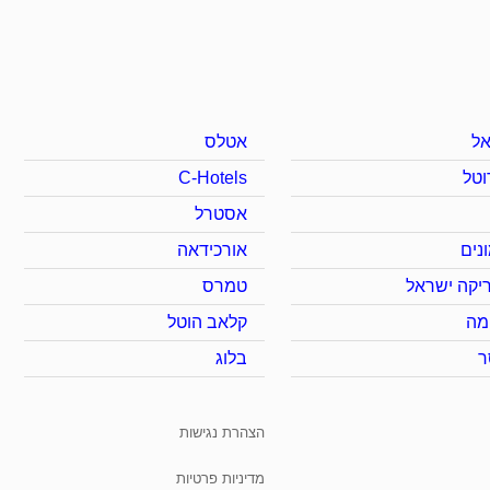
ל
אטלס
וטל
C-Hotels
אסטרל
נים
אורכידאה
יקה ישראל
טמרס
מה
קלאב הוטל
ר
בלוג
הצהרת נגישות
מדיניות פרטיות