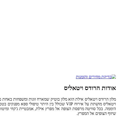
אודות הרודס ויטאליס
מלון הרודס ויטאליס אילת הוא מלון בוטיק שמארח זוגות ומשפחות באחת מתוך 53 סוויטות יוקרתיות. המלון ממוקם מול מפרץ אילת ומשמש בין היתר גם אנשי עסקים שמגיעים לעיר לפגישות ולצרכי חופש
ויטאליס מושתת על אירוח VIP שכולל בין היתר ט
היממה. בכל סוויטה מרפסת הצופה אל מפרץ אילת, אמבטיית ג'קוזי ומיטו
שיזוף הצופים אל המפרץ.