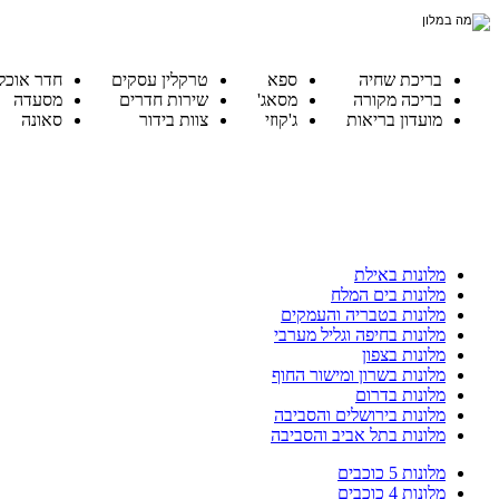
בריכת שחיה
ספא
טרקלין עסקים
חדר אוכל
בריכה מקורה
מסאג'
שירות חדרים
מסעדה
מועדון בריאות
ג'קוזי
צוות בידור
סאונה
מלונות באילת
מלונות בים המלח
מלונות בטבריה והעמקים
מלונות בחיפה וגליל מערבי
מלונות בצפון
מלונות בשרון ומישור החוף
מלונות בדרום
מלונות בירושלים והסביבה
מלונות בתל אביב והסביבה
מלונות 5 כוכבים
מלונות 4 כוכבים