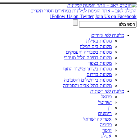
הוטלס לאב – אתר הזמנות למלונות במחירים חסרי תקדים
Follow Us on Twitter
Join Us on Facebook!
מלונות לפי אזורים
מלונות באילת
מלונות בים המלח
מלונות בטבריה והעמקים
מלונות בחיפה וגליל מערבי
מלונות בצפון
מלונות בשרון ומישור החוף
מלונות בדרום
מלונות בירושלים והסביבה
מלונות בתל אביב והסביבה
מלונות לפי רשתות
פתאל
ישרוטל
דן
רימונים
אפריקה ישראל
פרימה
קיסר
אטלס