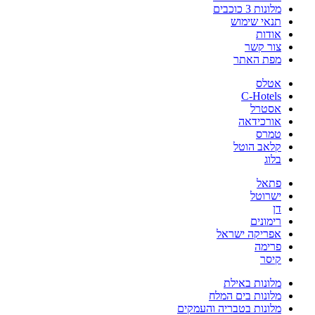
מלונות 3 כוכבים
תנאי שימוש
אודות
צור קשר
מפת האתר
אטלס
C-Hotels
אסטרל
אורכידאה
טמרס
קלאב הוטל
בלוג
פתאל
ישרוטל
דן
רימונים
אפריקה ישראל
פרימה
קיסר
מלונות באילת
מלונות בים המלח
מלונות בטבריה והעמקים