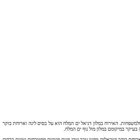
ם המלח. המלון מציע אירוח ב-302 חדרים המתאימים לזוגות ולמשפחות. האירוח במלון דניאל ים המלח הוא על בסיס לינה וארוחת בוקר
רוחת בוקר ישראלית ומזנון ערב שבו מנות מגוונות ממטבחים שונים ברחבי