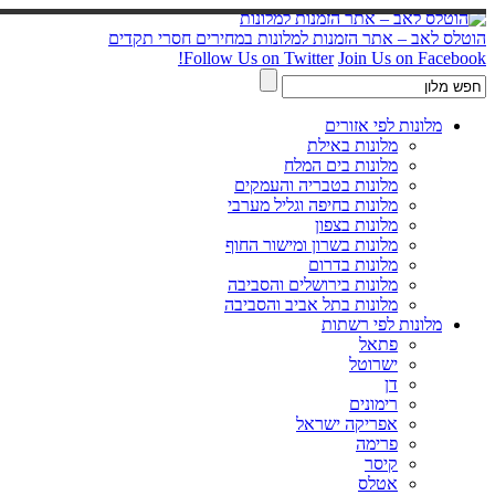
הוטלס לאב – אתר הזמנות למלונות במחירים חסרי תקדים
Follow Us on Twitter
Join Us on Facebook!
מלונות לפי אזורים
מלונות באילת
מלונות בים המלח
מלונות בטבריה והעמקים
מלונות בחיפה וגליל מערבי
מלונות בצפון
מלונות בשרון ומישור החוף
מלונות בדרום
מלונות בירושלים והסביבה
מלונות בתל אביב והסביבה
מלונות לפי רשתות
פתאל
ישרוטל
דן
רימונים
אפריקה ישראל
פרימה
קיסר
אטלס