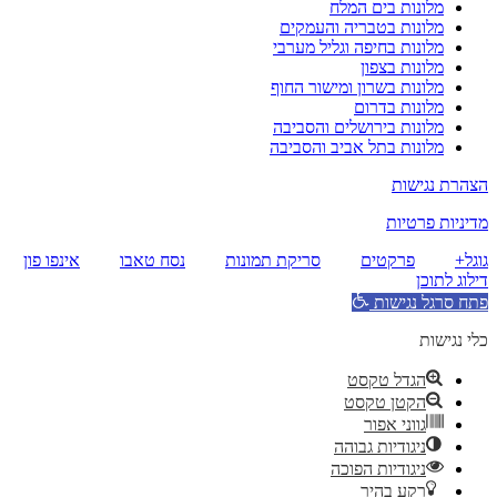
מלונות בים המלח
מלונות בטבריה והעמקים
מלונות בחיפה וגליל מערבי
מלונות בצפון
מלונות בשרון ומישור החוף
מלונות בדרום
מלונות בירושלים והסביבה
מלונות בתל אביב והסביבה
הצהרת נגישות
מדיניות פרטיות
גוגל+
פרקטים
סריקת תמונות
נסח טאבו
אינפו פון
דילוג לתוכן
פתח סרגל נגישות
כלי נגישות
הגדל טקסט
הקטן טקסט
גווני אפור
ניגודיות גבוהה
ניגודיות הפוכה
רקע בהיר