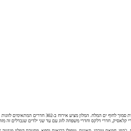
שנמצא בעין בוקק באיזור המלונות סמוך לחוף י
ג'קוזי, חמאם טורקי, סאונות, טיפולי בריאות וספא. מסעדת המלון מגישה א