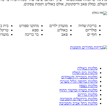
העולם. במלון פאב ודיסקוטק, אולם באולינג וקומת עסקים.
בריכת שחיה
מועדון ילדים
מתקני ספורט
בית כ
סולריום
באולינג
ספא
טרקלי
חוף ים
פאב
בר בריכה
מועדון
מלונות באילת
מלונות בים המלח
מלונות בטבריה והעמקים
מלונות בחיפה וגליל מערבי
מלונות בצפון
מלונות בשרון ומישור החוף
מלונות בדרום
מלונות בירושלים והסביבה
מלונות בתל אביב והסביבה