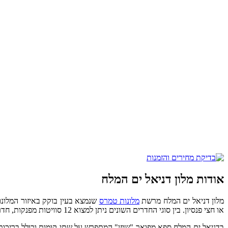
אודות מלון דניאל ים המלח
מלון דניאל ים המלח מרשת
מלונות טמרס
או חצי פנסיון. בין סוגי החדרים השונים ניתן למצוא 12 סוויטות מפנקות, חדרי קלאסיק, חדרי דלקס וחדרי משפחה לזוג עם עד שני ילדים שנבדלים זה מזה בעיקר במיקומם במלון מול נוף ים המלח.
בדניאל ים המלח ספא מפואר "שיזן" המתפרש על שתי קומות וכולל בריכות, 