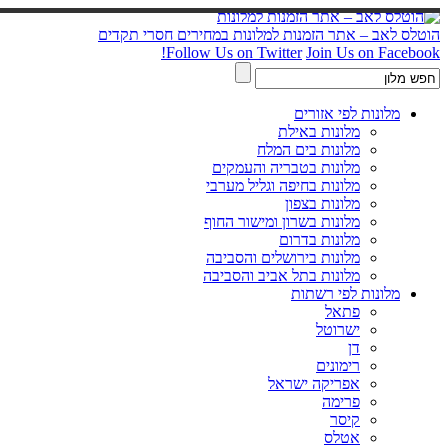
הוטלס לאב – אתר הזמנות למלונות במחירים חסרי תקדים
Follow Us on Twitter
Join Us on Facebook!
מלונות לפי אזורים
מלונות באילת
מלונות בים המלח
מלונות בטבריה והעמקים
מלונות בחיפה וגליל מערבי
מלונות בצפון
מלונות בשרון ומישור החוף
מלונות בדרום
מלונות בירושלים והסביבה
מלונות בתל אביב והסביבה
מלונות לפי רשתות
פתאל
ישרוטל
דן
רימונים
אפריקה ישראל
פרימה
קיסר
אטלס