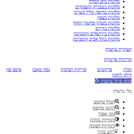
מלונות בים המלח
מלונות בטבריה והעמקים
מלונות בחיפה וגליל מערבי
מלונות בצפון
מלונות בשרון ומישור החוף
מלונות בדרום
מלונות בירושלים והסביבה
מלונות בתל אביב והסביבה
הצהרת נגישות
מדיניות פרטיות
גוגל+
פרקטים
סריקת תמונות
נסח טאבו
אינפו פון
דילוג לתוכן
פתח סרגל נגישות
כלי נגישות
הגדל טקסט
הקטן טקסט
גווני אפור
ניגודיות גבוהה
ניגודיות הפוכה
רקע בהיר