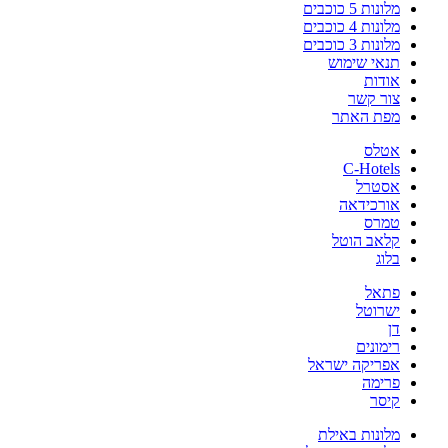
מלונות 5 כוכבים
מלונות 4 כוכבים
מלונות 3 כוכבים
תנאי שימוש
אודות
צור קשר
מפת האתר
אטלס
C-Hotels
אסטרל
אורכידאה
טמרס
קלאב הוטל
בלוג
פתאל
ישרוטל
דן
רימונים
אפריקה ישראל
פרימה
קיסר
מלונות באילת