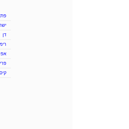
פתא
ישר
דן
רימו
אפר
פרי
קיס