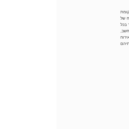
קומת
ח של
 בכל
חשב,
ירוח
תיהם