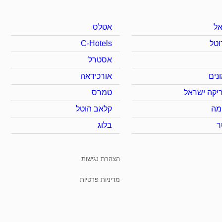
ל
אטלס
וטל
C-Hotels
אסטרל
נים
אורכידאה
יקה ישראל
טמרס
מה
קלאב הוטל
ר
בלוג
הצהרת נגישות
מדיניות פרטיות