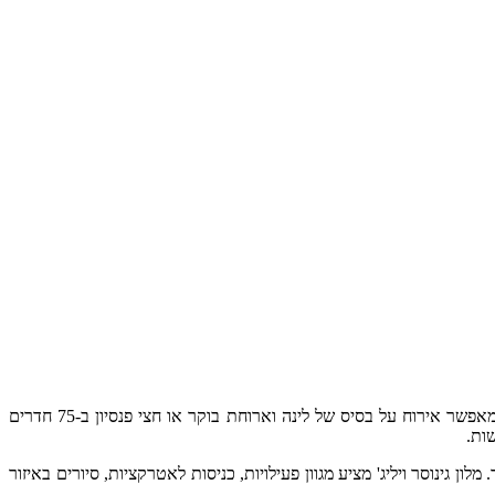
מלון גינוסר ויליג' הוא כפר נופש שממוקם בקיבוץ גינוסר על שפת הכנרת, במרחק נסיעה מרמת הגולן, מנחלי הצפון ומאטרקציות רבות באיזור. המלון מאפשר אירוח על בסיס של לינה וארוחת בוקר או חצי פנסיון ב-75 חדרים
ות.
ן גינוסר ויליג' מציע מגוון פעילויות, כניסות לאטרקציות, סיורים באיזור