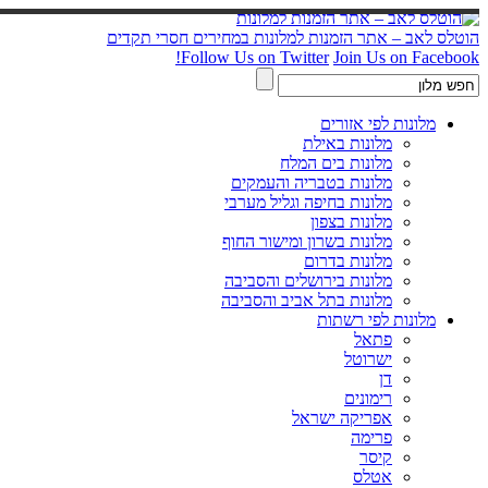
הוטלס לאב – אתר הזמנות למלונות במחירים חסרי תקדים
Follow Us on Twitter
Join Us on Facebook!
מלונות לפי אזורים
מלונות באילת
מלונות בים המלח
מלונות בטבריה והעמקים
מלונות בחיפה וגליל מערבי
מלונות בצפון
מלונות בשרון ומישור החוף
מלונות בדרום
מלונות בירושלים והסביבה
מלונות בתל אביב והסביבה
מלונות לפי רשתות
פתאל
ישרוטל
דן
רימונים
אפריקה ישראל
פרימה
קיסר
אטלס