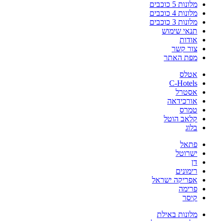
מלונות 5 כוכבים
מלונות 4 כוכבים
מלונות 3 כוכבים
תנאי שימוש
אודות
צור קשר
מפת האתר
אטלס
C-Hotels
אסטרל
אורכידאה
טמרס
קלאב הוטל
בלוג
פתאל
ישרוטל
דן
רימונים
אפריקה ישראל
פרימה
קיסר
מלונות באילת