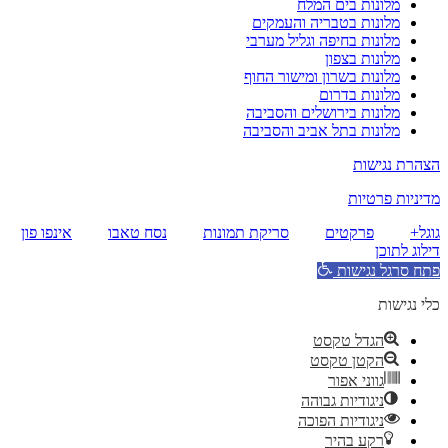
מלונות בים המלח
מלונות בטבריה והעמקים
מלונות בחיפה וגליל מערבי
מלונות בצפון
מלונות בשרון ומישור החוף
מלונות בדרום
מלונות בירושלים והסביבה
מלונות בתל אביב והסביבה
הצהרת נגישות
מדיניות פרטיות
גוגל+
פרקטים
סריקת תמונות
נסח טאבו
אינפו פון
דילוג לתוכן
פתח סרגל נגישות
כלי נגישות
הגדל טקסט
הקטן טקסט
גווני אפור
ניגודיות גבוהה
ניגודיות הפוכה
רקע בהיר